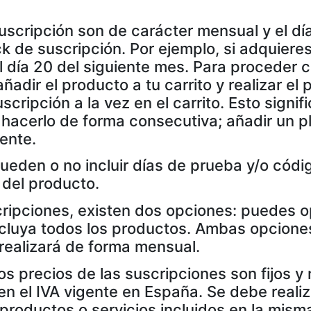
scripción son de carácter mensual y el dí
ck de suscripción. Por ejemplo, si adquiere
l día 20 del siguiente mes. Para proceder 
ñadir el producto a tu carrito y realizar el
cripción a la vez en el carrito. Esto signif
hacerlo de forma consecutiva; añadir un pla
iente.
ueden o no incluir días de prueba y/o códi
 del producto.
cripciones, existen dos opciones: puedes o
ncluya todos los productos. Ambas opcion
 realizará de forma mensual.
os precios de las suscripciones son fijos y
n el IVA vigente en España. Se debe realiz
 productos o servicios incluidos en la mis