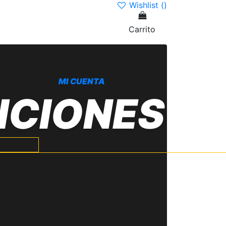
Wishlist (
)
Carrito
MI CUENTA
ICIONES