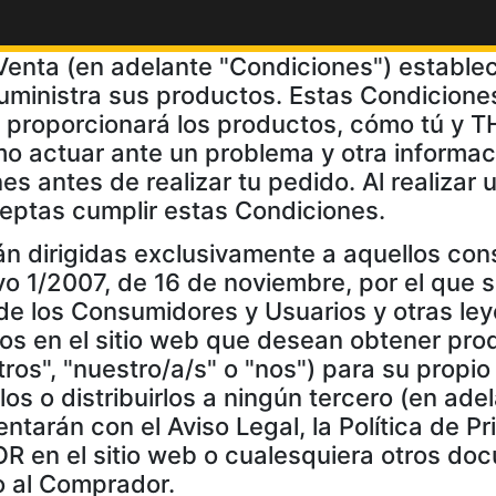
enta (en adelante "Condiciones") establec
uministra sus productos. Estas Condicione
proporcionará los productos, cómo tú y 
mo actuar ante un problema y otra informac
 antes de realizar tu pedido. Al realizar 
ceptas cumplir estas Condiciones.
n dirigidas exclusivamente a aquellos con
ivo 1/2007, de 16 de noviembre, por el que 
 de los Consumidores y Usuarios y otras l
dos en el sitio web que desean obtener p
os", "nuestro/a/s" o "nos") para su propio 
os o distribuirlos a ningún tercero (en ade
arán con el Aviso Legal, la Política de Pr
 en el sitio web o cualesquiera otros do
o al Comprador.