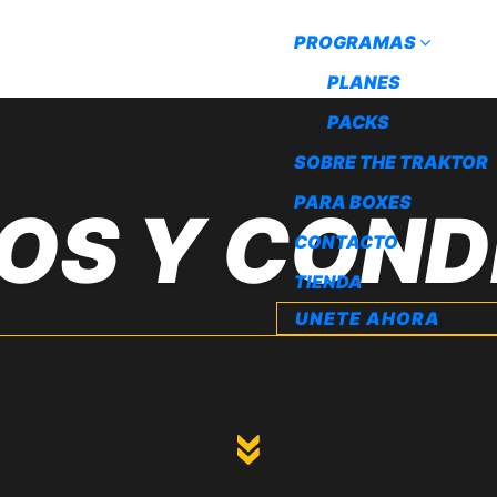
PROGRAMAS
PLANES
PACKS
SOBRE THE TRAKTOR
PARA BOXES
OS Y COND
CONTACTO
TIENDA
UNETE AHORA