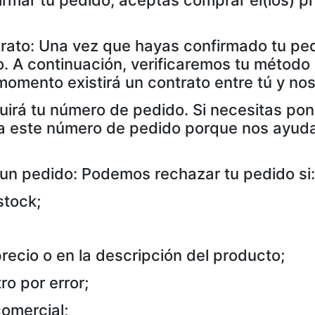
irmar tu pedido, aceptas comprar el(los) p
trato: Una vez que hayas confirmado tu pe
co. A continuación, verificaremos tu métod
omento existirá un contrato entre tú y nos
luirá tu número de pedido. Si necesitas po
liza este número de pedido porque nos ayud
n pedido: Podemos rechazar tu pedido si:
stock;
precio o en la descripción del producto;
ro por error;
comercial;