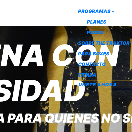
PROGRAMAS
PLANES
PACKS
ENA CON
SOBRE THE TRAKTOR
PARA BOXES
CONTACTO
TIENDA
SIDAD
UNETE AHORA
 PARA QUIENES NO S