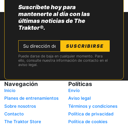
Suscríbete hoy para
mantenerte al día con las
últimas noticias de The
Traktor®.
SUSCRIBIRSE
Puede darse de baja en cualquier momento. Para
ello, consulte nuestra información de contacto en el
aviso legal.
Navegación
Políticas
Inicio
Envío
Planes de entrenamientos
Aviso legal
Sobre nosotros
Términos y condiciones
Contacto
Política de privacidad
The Traktor Store
Política de cookies