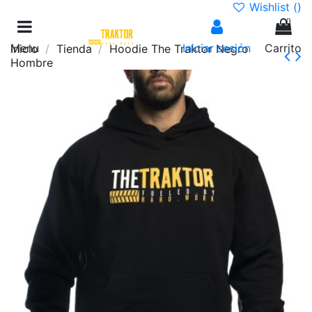
Wishlist (
)
0
Menu
Iniciar sesión
Carrito
Inicio
Tienda
Hoodie The Traktor Negro
Hombre