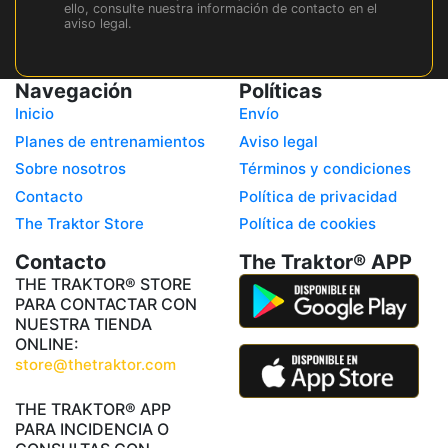
ello, consulte nuestra información de contacto en el
aviso legal.
Navegación
Políticas
Inicio
Envío
Planes de entrenamientos
Aviso legal
Sobre nosotros
Términos y condiciones
Contacto
Política de privacidad
The Traktor Store
Política de cookies
Contacto
The Traktor® APP
THE TRAKTOR® STORE
PARA CONTACTAR CON
NUESTRA TIENDA
ONLINE:
store@thetraktor.com
THE TRAKTOR® APP
PARA INCIDENCIA O