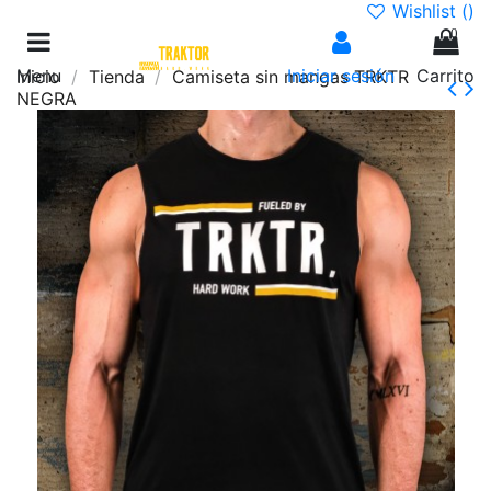
Wishlist (
)
0
Menu
Iniciar sesión
Carrito
Inicio
Tienda
Camiseta sin mangas TRKTR
NEGRA