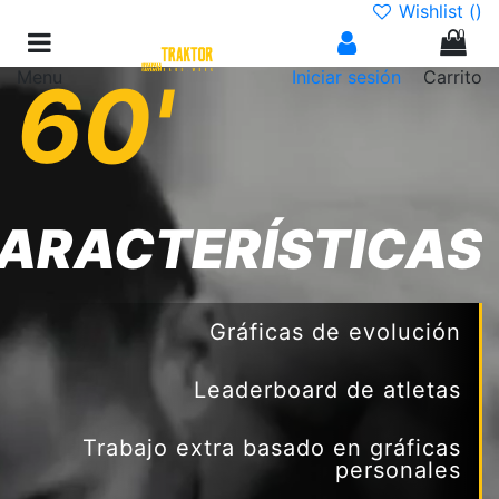
Wishlist (
)
0
Menu
60'
Iniciar sesión
Carrito
ARACTERÍSTICAS
Gráficas de evolución
Leaderboard de atletas
Trabajo extra basado en gráficas
personales