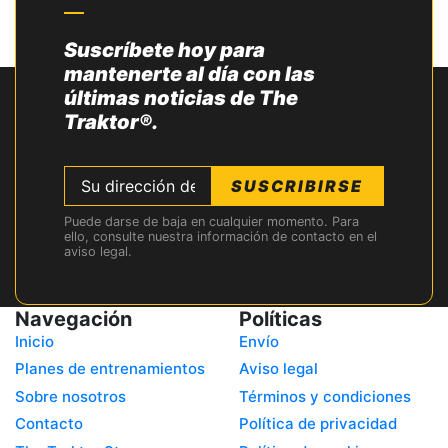
Suscríbete hoy para
mantenerte al día con las
últimas noticias de The
Traktor®.
SUSCRIBIRSE
Puede darse de baja en cualquier momento. Para
ello, consulte nuestra información de contacto en el
aviso legal.
Navegación
Políticas
Inicio
Envío
Planes de entrenamientos
Aviso legal
Sobre nosotros
Términos y condiciones
Contacto
Política de privacidad