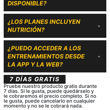
DISPONIBLE?
¿LOS PLANES INCLUYEN
+
NUTRICIÓN?
¿PUEDO ACCEDER A LOS
ENTRENAMIENTOS DESDE
+
LA APP Y LA WEB?
7 DÍAS GRATIS
Pruebe nuestro producto gratis durante
7 días. Si le gusta, puede quedárselo y
le cobraremos el precio completo. Si no
le gusta, puede cancelarlo en cualquier
momento y no se le cobrará nada.