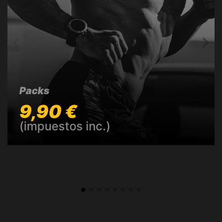
Packs
9,90 €
(impuestos inc.)