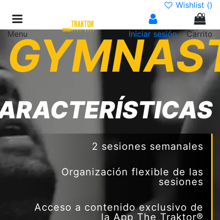
Wishlist (
)
0
Menu
GYMNAST
Iniciar sesión
Carrito
ARACTERÍSTICAS
2 sesiones semanales
Organización flexible de las
sesiones
Acceso a contenido exclusivo de
la App The Traktor®